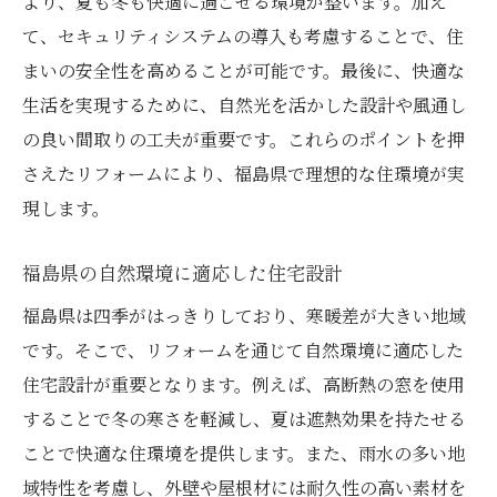
より、夏も冬も快適に過ごせる環境が整います。加え
次世代住宅のトレンド
て、セキュリティシステムの導入も考慮することで、住
テクノロジーが変える住まい
まいの安全性を高めることが可能です。最後に、快適な
持続可能な未来へのステップ
生活を実現するために、自然光を活かした設計や風通し
ライフスタイルの変化を見据えて
の良い間取りの工夫が重要です。これらのポイントを押
家族に優しい住宅設計
さえたリフォームにより、福島県で理想的な住環境が実
未来に向けたデザインの選択肢
現します。
福島県でのリフォームがもたらすレジリエント
福島県の自然環境に適応した住宅設計
ハウスの新しい形
地域密着型のリフォームの魅力
福島県は四季がはっきりしており、寒暖差が大きい地域
です。そこで、リフォームを通じて自然環境に適応した
新たな住まいづくりの可能性
住宅設計が重要となります。例えば、高断熱の窓を使用
レジリエンスを育む住宅の特徴
することで冬の寒さを軽減し、夏は遮熱効果を持たせる
未来志向のデザインアプローチ
ことで快適な住環境を提供します。また、雨水の多い地
環境変化に柔軟に対応する家
域特性を考慮し、外壁や屋根材には耐久性の高い素材を