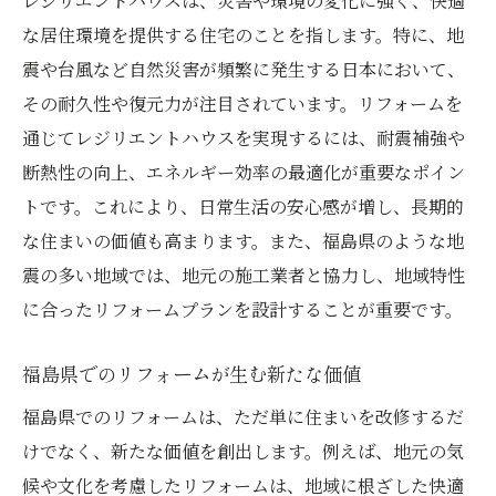
レジリエントハウスは、災害や環境の変化に強く、快適
防災意識を高める設備導入
な居住環境を提供する住宅のことを指します。特に、地
災害時のライフライン確保の工夫
震や台風など自然災害が頻繁に発生する日本において、
福島県の地理特性を考慮したリフォーム
その耐久性や復元力が注目されています。リフォームを
災害に備えるための最新技術
通じてレジリエントハウスを実現するには、耐震補強や
安心して暮らせる未来の住まい
断熱性の向上、エネルギー効率の最適化が重要なポイン
福島県の気候に適したレジリエントハウスのリ
トです。これにより、日常生活の安心感が増し、長期的
フォーム戦略
な住まいの価値も高まります。また、福島県のような地
四季を通じて快適な室内環境
震の多い地域では、地元の施工業者と協力し、地域特性
に合ったリフォームプランを設計することが重要です。
断熱性能を向上させる方法
湿気対策と通気性の工夫
福島県でのリフォームが生む新たな価値
省エネを実現するスマートハウス
福島県でのリフォームは、ただ単に住まいを改修するだ
気候変動に対応する設計アプローチ
けでなく、新たな価値を創出します。例えば、地元の気
地域の気候に最適な設備選び
候や文化を考慮したリフォームは、地域に根ざした快適