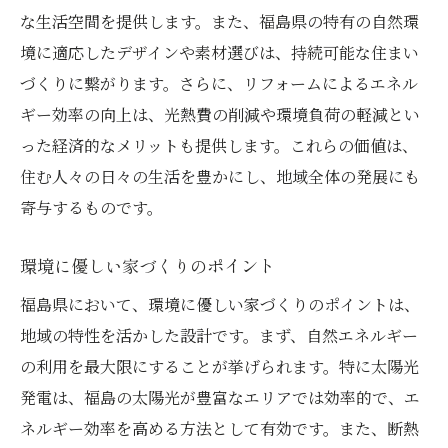
福島県の地域特性を活かしたリフォームでレジ
な生活空間を提供します。また、福島県の特有の自然環
リエントな住まいを
境に適応したデザインや素材選びは、持続可能な住まい
地域資源を活用した建材選び
づくりに繋がります。さらに、リフォームによるエネル
風土に合ったデザインアプローチ
ギー効率の向上は、光熱費の削減や環境負荷の軽減とい
地元の知恵を取り入れた家づくり
った経済的なメリットも提供します。これらの価値は、
住む人々の日々の生活を豊かにし、地域全体の発展にも
コミュニティと共に育む住環境
寄与するものです。
地域の文化を尊重したリフォーム
持続可能な地域社会の実現
環境に優しい家づくりのポイント
リフォームで実現する福島県の耐震性とエネル
福島県において、環境に優しい家づくりのポイントは、
ギー効率の向上
地域の特性を活かした設計です。まず、自然エネルギー
地震対策としての構造補強
の利用を最大限にすることが挙げられます。特に太陽光
再生可能エネルギーの導入
発電は、福島の太陽光が豊富なエリアでは効率的で、エ
高効率な空調システムの選択
ネルギー効率を高める方法として有効です。また、断熱