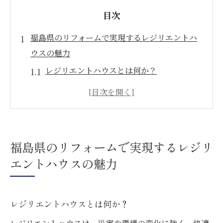
目次
福島県のリフォームで実現するレジリエントハ
ウスの魅力
レジリエントハウスとは何か？
福島県でのリフォームが生む新たな価値
環境に優しい家づくりのポイント
快適性と安全性を両立する住環境
福島県の自然環境に適応した住宅設計
福島県のリフォームで実現するレジリ
地域に根ざした持続可能な住宅
エントハウスの魅力
災害に強い住まいを福島県で実現するリフォー
ム方法
レジリエントハウスとは何か？
耐震性を高める工法と材料