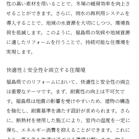
断熱技術で光熱費削減
性の高い素材を用いることで、冬場の暖房効率を向上さ
エコで快適な暮らしの提案
せることができます。さらに、雨水の再利用システムを
導入することで、地域の水資源を大切にしつつ、環境負
最新のエネルギー管理技術
荷を低減します。このように、福島県の気候や地域資源
福島県で考えるレジリエントハウスのリフォー
に適したリフォームを行うことで、持続可能な住環境を
ムポイント
実現します。
リフォーム計画の立て方
実際の施工事例から学ぶ
快適性と安全性を両立する住環境
専門家に相談するメリット
福島県でのリフォームにおいて、快適性と安全性の両立
リフォームで得られる効果とは
は重要なテーマです。まず、耐震性の向上は不可欠で
長期的視点で考える住まい
す。福島県は地震の影響を受けやすいため、建物の構造
住まいの価値を高める投資
を強化し、耐震基準を満たす設計が求められます。さら
に、断熱材を使用した施工により、室内の温度を一定に
福島県のリフォームで実現する未来の住まいと
保ち、エネルギー消費を抑えることができます。これに
は