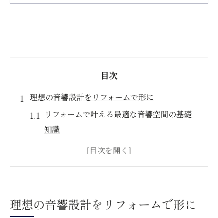
目次
理想の音響設計をリフォームで形に
リフォームで叶える最適な音響空間の基礎
知識
音響設計を意識したリフォームの重要ポイ
ント
アコースティックデザインで理想の響きを実
現
理想の音響設計をリフォームで形に
リフォームと音響会社の選び方を徹底解説