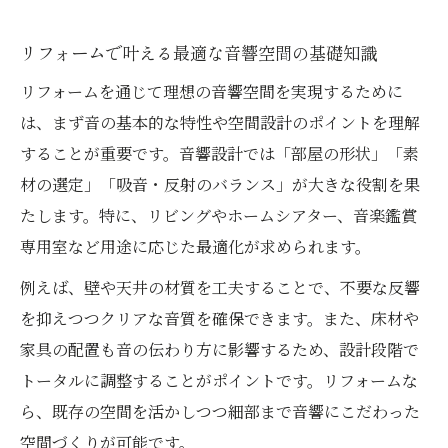
音響設計とリフォームの相乗効果を活用す
る方法
リフォームで叶える最適な音響空間の基礎知識
快適リスニング空間作りの工夫とコツ
リフォームを通じて理想の音響空間を実現するために
リフォームで快適なリスニング空間を作る
は、まず音の基本的な特性や空間設計のポイントを理解
コツ
することが重要です。音響設計では「部屋の形状」「素
材の選定」「吸音・反射のバランス」が大きな役割を果
吸音材と反射材の配置で音響を最適化する
たします。特に、リビングやホームシアター、音楽鑑賞
工夫
専用室など用途に応じた最適化が求められます。
スピーカー配置と防音対策のリフォーム術
例えば、壁や天井の材質を工夫することで、不要な反響
ホームシアター向け音響設計のリフォーム
を抑えつつクリアな音質を確保できます。また、床材や
手法
家具の配置も音の伝わり方に影響するため、設計段階で
音響エンジニアリングの視点をリフォーム
トータルに調整することがポイントです。リフォームな
に活用
ら、既存の空間を活かしつつ細部まで音響にこだわった
ホームシアター実現へ音響リフォーム活用法
空間づくりが可能です。