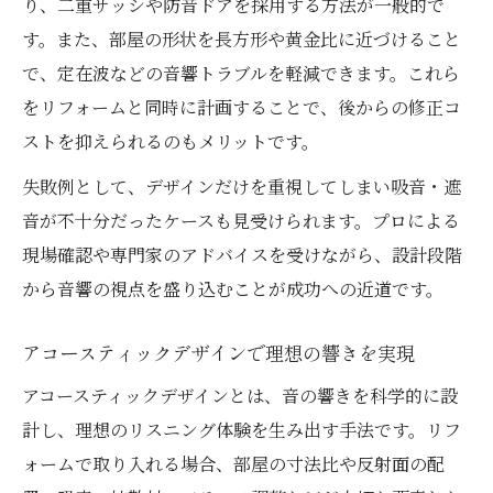
り、二重サッシや防音ドアを採用する方法が一般的で
例
す。また、部屋の形状を長方形や黄金比に近づけること
アコースティックエンジニアリングの知見を
で、定在波などの音響トラブルを軽減できます。これら
自宅で活用
をリフォームと同時に計画することで、後からの修正コ
音響設計の基礎を学びリフォームで実践す
ストを抑えられるのもメリットです。
る方法
失敗例として、デザインだけを重視してしまい吸音・遮
専門家が推奨する快適空間リフォームのポ
音が不十分だったケースも見受けられます。プロによる
イント
現場確認や専門家のアドバイスを受けながら、設計段階
音響環境向上に必要なリフォームの視点
から音響の視点を盛り込むことが成功への近道です。
音響環境を高めるためのリフォーム視点と
アコースティックデザインで理想の響きを実現
手順
リフォームで部屋の音響特性を改善する方
アコースティックデザインとは、音の響きを科学的に設
法
計し、理想のリスニング体験を生み出す手法です。リフ
アコースティックデザインシステム導入の注
ォームで取り入れる場合、部屋の寸法比や反射面の配