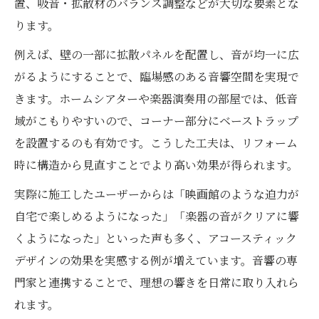
意点
置、吸音・拡散材のバランス調整などが大切な要素とな
ります。
音響会社選びとリフォームの相乗効果の秘
訣
例えば、壁の一部に拡散パネルを配置し、音が均一に広
費用と効果を両立する音響リフォームの考
がるようにすることで、臨場感のある音響空間を実現で
え方
きます。ホームシアターや楽器演奏用の部屋では、低音
域がこもりやすいので、コーナー部分にベーストラップ
響きの美しさを引き出す具体的な設計例
を設置するのも有効です。こうした工夫は、リフォーム
リフォームで美しい響きを生む設計ポイン
時に構造から見直すことでより高い効果が得られます。
ト
吸音材選びと配置のリフォーム実践例
実際に施工したユーザーからは「映画館のような迫力が
自宅で楽しめるようになった」「楽器の音がクリアに響
口コミで話題の音響設計リフォーム事例紹
くようになった」といった声も多く、アコースティック
介
デザインの効果を実感する例が増えています。音響の専
アコースティックエンジニアリング応用の設
門家と連携することで、理想の響きを日常に取り入れら
計術
れます。
実体験から学ぶ音響リフォームの効果的な