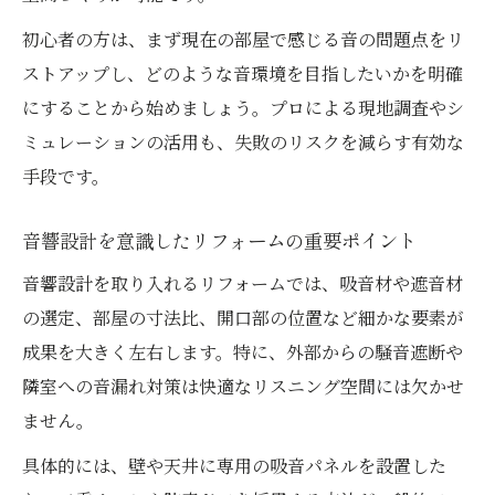
リフォームでホームシアター音響設計を強
初心者の方は、まず現在の部屋で感じる音の問題点をリ
化する方法
ストアップし、どのような音環境を目指したいかを明確
アコースティックデザインシステムの活用と
にすることから始めましょう。プロによる現地調査やシ
効果
ミュレーションの活用も、失敗のリスクを減らす有効な
ホームシアター向けリフォームの音響ポイ
手段です。
ント解説
音響会社を活用したホームシアターリフォ
音響設計を意識したリフォームの重要ポイント
ーム術
音響設計を取り入れるリフォームでは、吸音材や遮音材
費用対効果を重視した音響リフォームの進
の選定、部屋の寸法比、開口部の位置など細かな要素が
め方
成果を大きく左右します。特に、外部からの騒音遮断や
スタジオ設計から学ぶ快適な空間づくり
隣室への音漏れ対策は快適なリスニング空間には欠かせ
スタジオ音響設計をリフォームに取り入れ
ません。
る発想
具体的には、壁や天井に専用の吸音パネルを設置した
プロが教える音響設計のリフォーム応用事